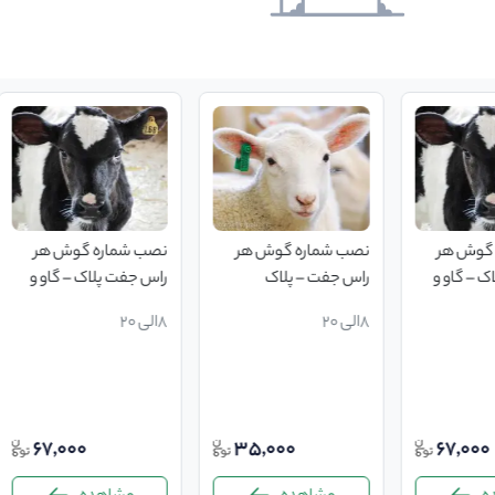
وش هر
نصب شماره گوش هر
نصب شماره گوش هر
– گاو و
راس جفت – پلاک
راس جفت پلاک – گاو و
گوسفند
گاومیش شتر
8الی 20
8الی 20
67,000
35,000
67,00