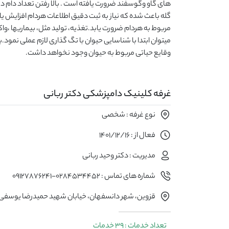
های گاو وگوسفند ضرورت یافته است . بالا رفتن تعداد دام د
گله باعث شده که نیاز به ثبت دقیق اطلاعات هردام افزایش ی
مربوط به هردام ضرورت یابد.تغذیه، تولید مثل، بیماریها ،و
میتوان ابتدا با شناسایی حیوان با تگ گذاری لازم عملی نمود
وقایع حیاتی مربوط به حیوان وجود نخواهد داشت.
غرفه کلینیک دامپزشکی دکتر ربانی
نوع غرفه : شخصی
فعال از : 1401/12/16
مدیریت : دکتر وحید ربانی
شماره های تماس : 0284534452-09127876241
قزوین، شهر دانسفهان، خیابان شهید حمیدرضا یوسفی
تعداد خدمات : 39 خدمات