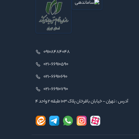
09108484048
021-66910590
021-66910690
021-66910790
آدرس : تهران - خیابان باقرخان پلاک ۱۰۳ طبقه ۲ واحد ۴