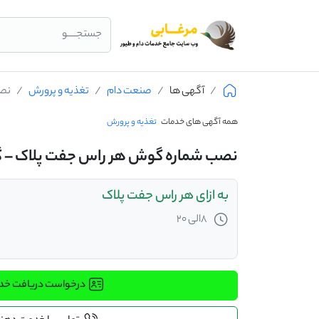
جستجــــو
آگهی ها
صنعت دام
تغذیه و پرورش
نصب
همه آگهی های خدمات
تغذیه و پرورش
نصب شماره گوش هر راس جفت پلاک – گ
به ازای هر راس جفت پلاک
8الی 20
درخواست دریافت خ