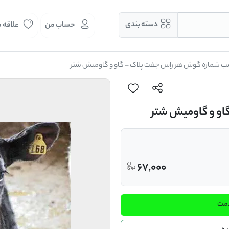
دسته بندی
حساب من
علاقه 
 شماره گوش هر راس جفت پلاک – گاو و گاومیش شتر
او و گاومیش شتر
67,000
دمت