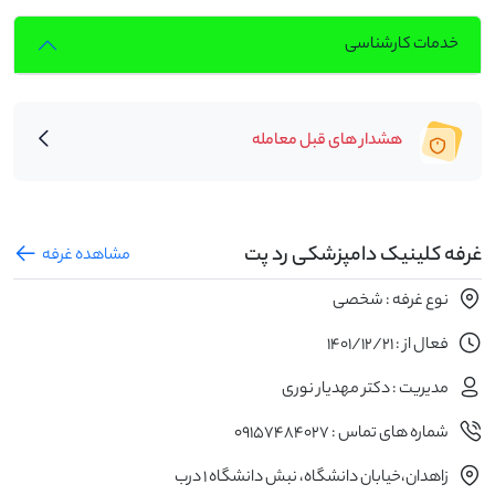
خدمات کارشناسی
هشدار های قبل معامله
غرفه کلینیک دامپزشکی رد پت
مشاهده غرفه
نوع غرفه : شخصی
فعال از : 1401/12/21
مدیریت : دکتر مهدیار نوری
شماره های تماس : 09157484027
زاهدان،خیابان دانشگاه، نبش دانشگاه 1 درب