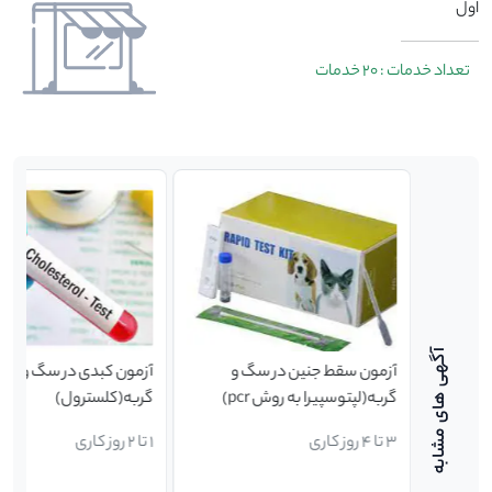
اول
تعداد خدمات : 20 خدمات
آزمون سقط جنین در سگ و
آزمون کبدی در سگ و
ه روش
گربه(لپتوسپیرا به روش pcr)
گربه(کلسترول)
3 تا 4 روز کاری
1 تا 2 روز کاری