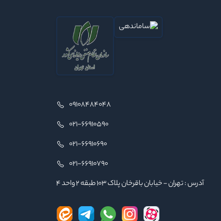
09108484048
021-66910590
021-66910690
021-66910790
آدرس : تهران - خیابان باقرخان پلاک ۱۰۳ طبقه ۲ واحد ۴