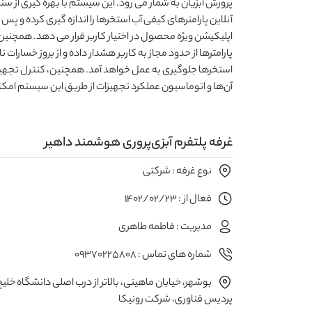
پرورش آبزیان به شمار می رود. این سیستم با بهره گیری ا
آنلاین پارامترهای کیفی آب استخرها را اندازه گیری کرده و پس
اپلیکیشن ویژه محصول در اختیار کاربر قرار می دهد. همچنین 
پارامترها از حدود مجاز به کاربر هشدار داده و از بروز خسارات
استخرها جلوگیری به عمل خواهد آمد. همچنین، کنترل تجهی
آن‌ها و اتوماسیون عملکرد تجهیزات از طریق این سیستم امکان پذیر است
غرفه پلتفرم آبزی‌پروری هوشمند داهیر
نوع غرفه : شرکتی
فعال از : 1402/02/23
مدیریت : فاطمه طاهری
شماره های تماس : 09370225808
بوشهر، خیابان ماهینی، بالاتر از درب اصلی دانشگاه خلی
پردیس فناوری، شرکت رونیکا