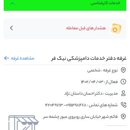
خدمات کارشناسی
هشدار های قبل معامله
غرفه دفتر خدمات دامپزشکی نیک فر
مشاهده غرفه
نوع غرفه : شخصی
فعال از : 1402/04/03
مدیریت : دکتر احسان داستان نژاد
شماره های تماس : 09111298468- 42049713
قائم شهر خیابان ساری روبروی عبور چشمه سر