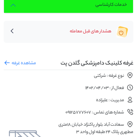
خدمات کارشناسی
هشدار های قبل معامله
غرفه کلینیک دامپزشکی گلدن پت
مشاهده غرفه
نوع غرفه : شرکتی
فعال از : 1402/04/03
مدیریت : علیزاده
شماره های تماس : 09125777607
سعادت آباد بلوار پاکنژاد خیابان ۱۸متری
مطهری پلاک ۲۴ طبقه اول واحد ۳