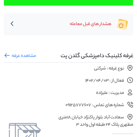
هشدار های قبل معامله
غرفه کلینیک دامپزشکی گلدن پت
مشاهده غرفه
نوع غرفه : شرکتی
فعال از : 1402/04/03
مدیریت : علیزاده
شماره های تماس : 09125777607
سعادت آباد بلوار پاکنژاد خیابان ۱۸متری
مطهری پلاک ۲۴ طبقه اول واحد ۳