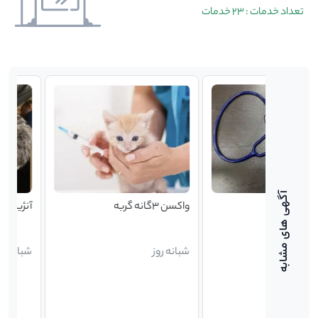
تعداد خدمات : 23 خدمات
واکسن ۳گانه گربه
آنژیوکت گذاری سگ و گ
شبانه روز
شبانه روز