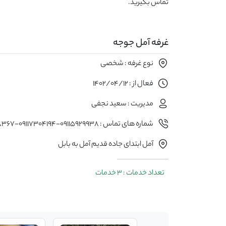
تماس بگیرید.
غرفه آمل جوجه
نوع غرفه : شخصی
فعال از : 1402/04/12
مدیریت : سعید نجفی
شماره های تماس : 09115929938-09117304194-01143298367
آمل ابتدای جاده قدیم آمل به بابل
تعداد خدمات : 3 خدمات