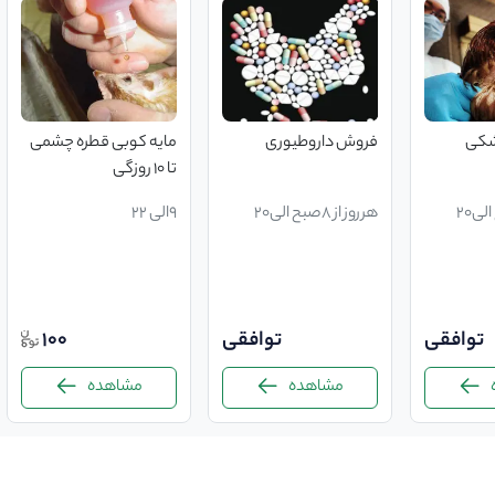
شکی
فروش داروطیوری
مایه کوبی قطره چشمی
تا ۱۰ روزگی
هرروز از 8صبح الی20
9الی 22
توافقی
توافقی
100
مشاهده
مشاهده