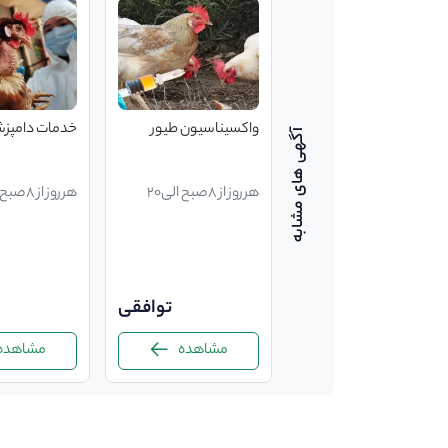
ویزیت خارج از کلینیک
واکسیناسیون طیور
خدمات دامپز
سگ و گربه
هرروز از 8صبح الی20
هرروز از 8صبح الی20
400,000
توافقی
مشاهده
مشاهده
مشاهده