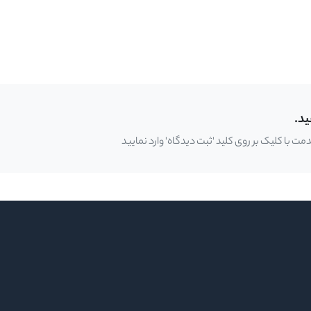
ید.
 با کلیک بر روی کلید 'ثبت دیدگاه' وارد نمایید