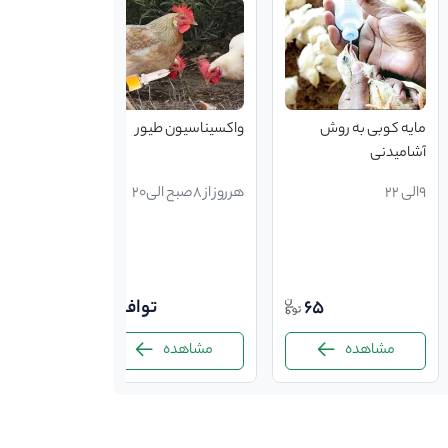
مایه کوبی به روش
واکسیناسیون طیور
آشامیدنی
9الی 22
هرروز از 8صبح الی20
65
توافقی
مشاهده
مشاهده