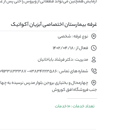
آزمایش همچنین می‌تواند قطعاتی از ویروس را حتی پس از
غرفه بیمارستان اختصاصی آبزیان آکواتیک
نوع غرفه : شخصی
فعال از : 1402/04/18
مدیریت : دکتر فرشاد باباخانیان
شماره های تماس : 03834223586- 09133833387
چهارمحال و بختیاری بروجن بلوار مدرس نرسیده به چها
جنب فروشگاه افق کوروش
تعداد خدمات : 10 خدمات