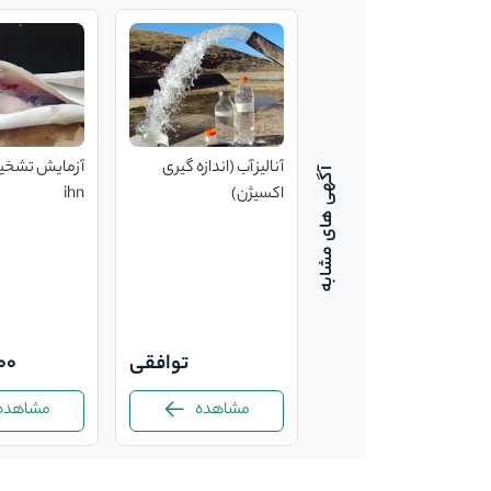
آزمون بیماری‌‌‌‌‌های
آنالیز آب (اندازه گیری
آزمایش تشخی
ویروسی در قزل آلا و
اکسیژن)
ihn
ماهی خاویاری((sav) یا
3 تا 4 روز کاری
بیماری خواب به روش rt-
pcr)
توافقی
توافقی
00
مشاهده
مشاهده
مشاهده