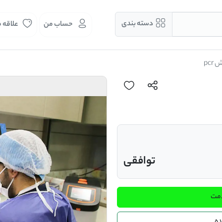
دسته بندی
حساب من
علاقه 
pcr
توافقی
دمت