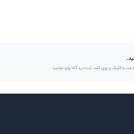
ید.
 با کلیک بر روی کلید 'ثبت دیدگاه' وارد نمایید