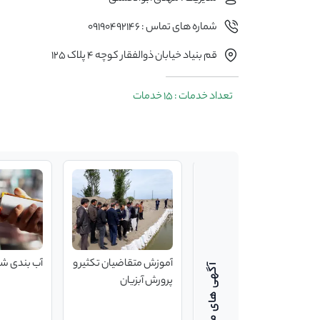
شماره های تماس : 09190492146
قم بنیاد خیابان ذوالفقار کوچه 4 پلاک 125
تعداد خدمات : 15 خدمات
مشاوره و راه اندازی
آموزش متقاضیان تکثیر و
آب بندی شیشه
آکواریوم های مدرن،
پرورش آبزیان
کلاسیک و حرفه ای