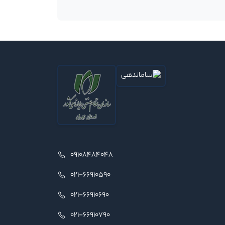
09108484048
021-66910590
021-66910690
021-66910790