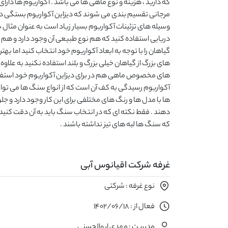
که دارید ، هزینه و نوع ماهی ها می باشد . آکواریوم ها دار
مرجانی تقسیم بندی می شوند که دیزاین آکواریوم بستگی دارد ک
وسیله های تزئینات آکواریوم بسیار زیاد است به عنوان مثال ب
دریایی استفاده کنید که هم نوع طبیعی آن وجود دارد و هم م
گیاهان را با توجه به ابعاد آکواریوم خود انتخاب کنید اما بهت
های بزرگ از گیاهان خیلی بزرگ و بلند استفاده نکنید به علاوه 
های مخصوص ماهی هم در برای دیزاین آکواریوم خود استفاده
آکواریوم رسیدگی به کف آن است که از انواع سنگ ها می توانی
ها با مدل ها و رنگ های مختلفی برای این کار وجود دارد و جلو
دهند . فقط نکته ای که در انتخاب سنگ باید به آن دقت کنید
که سنگ ها لبه های تیز نداشته باشند .
غرفه شرکت اقیانوس آبی
نوع غرفه : شرکتی
فعال از : 1402/06/18
مدیریت : مهدی ابوالحسنی