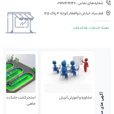
شماره های تماس : 09190492146
قم بنیاد خیابان ذوالفقار کوچه 4 پلاک 125
تعداد خدمات : 15 خدمات
ل های
مشاوره و آموزش آبزیان
استخر کشت جلبک در پرو
اسید
ماهی
ن