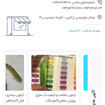
شماره های تماس : 02166069301-
09126625703-09354460616
میدان فردوسی خ قرنی- کوچه سوسن پ4
تعداد خدمات : 3 خدمات
 و
آزمون سلامت و کیفیت آب مزارع
آزمون بیماری‌‌‌‌‌های ویروس
ریا
پرورش ماهی(آمونیاک)