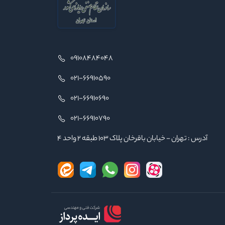
09108484048
021-66910590
021-66910690
021-66910790
آدرس : تهران - خیابان باقرخان پلاک ۱۰۳ طبقه ۲ واحد ۴