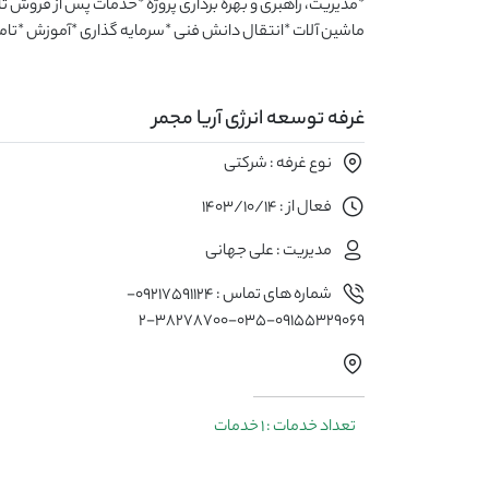
*مدیریت، راهبری و بهره برداری پروژه *خدمات پس از فروش ت
ماشین آلات *انتقال دانش فنی *سرمایه گذاری *آموزش *تامی
غرفه توسعه انرژی آریا مجمر
نوع غرفه : شرکتی
فعال از : 1403/10/14
مدیریت : علی جهانی
شماره های تماس : 09217591124-
09155329069-۰۳۵-۳۸۲۷۸۷۰۰-۲
تعداد خدمات : 1 خدمات