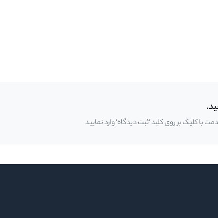
ید.
 با کلیک بر روی کلید 'ثبت دیدگاه' وارد نمایید