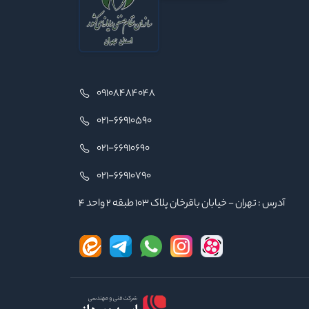
09108484048
021-66910590
021-66910690
021-66910790
آدرس : تهران - خیابان باقرخان پلاک ۱۰۳ طبقه ۲ واحد ۴