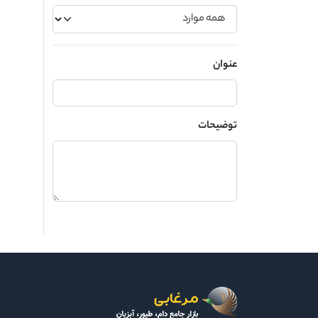
عنوان
توضیحات