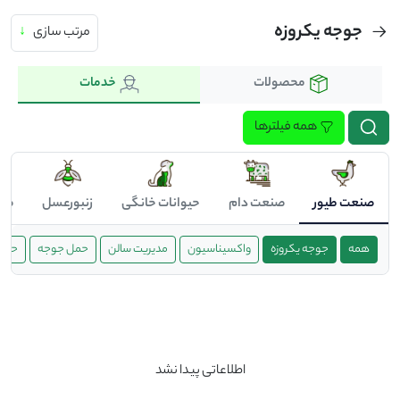
جوجه یکروزه
مرتب سازی
↓
محصولات
خدمات
همه فیلترها
صنعت طیور
صنعت دام
حیوانات خانگی
زنبورعسل
صن
همه
جوجه یکروزه
واکسیناسیون
مدیریت سالن
حمل جوجه
حمل 
اطلاعاتی پیدا نشد