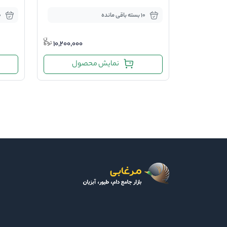
10 بسته باقی مانده
10 ب
10,200,000
نمایش محصول