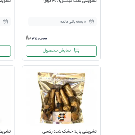
تشویقی سگ میکس(200 گرم)
تشویقی 
10 بسته باقی مانده
10 ب
350,000
نمایش محصول
تشویقی پاچه خشک شده رکسی
تشویقی