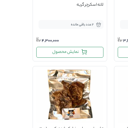
لانه اسکرچر گربه
2 عدد باقی مانده
4,300,000
3,
نمایش محصول