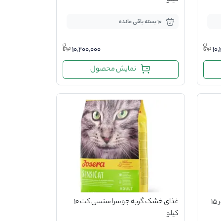
کیلو
10 بسته باقی مانده
10,200,000
10
نمایش محصول
غذای خشک گربه رفلکس مولتی کالر 15
غذای خشک گربه جوسرا سنسی کت 10
کیلو