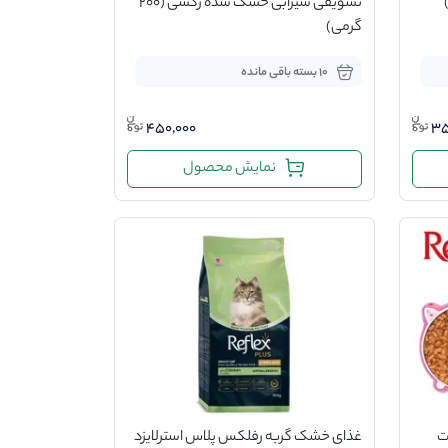
تشویقی سیرابی خشک شده رکسی (200
گرمی)
10 بسته باقی مانده
450,000
35
نمایش محصول
ت
غذای خشک گربه رفلکس پلاس استرلایزد