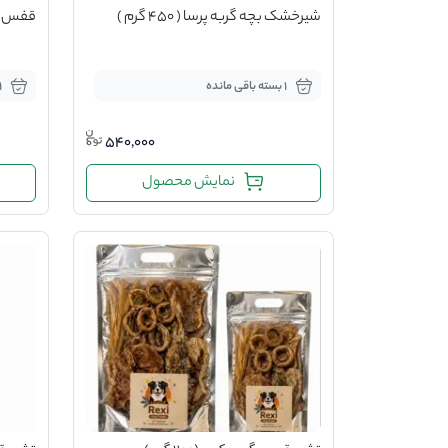
شیرخشک بچه گربه پرسا ( 450 گرم )
قفس گرد
1 بسته باقی مانده
1 عدد باقی 
540,000
نمایش محصول