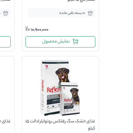
طعم مرغ 15 کیلو
طعم مرغ 15
10 بسته باقی مانده
10 ب
10,900,000
نمایش محصول
غذای خشک سگ رفلکس روتوایلر ادالت 15
غذای خش
کیلو