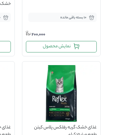
خشک شده 
10 بسته باقی مانده
10 ب
200,000
نمایش محصول
غذای خشک گربه رفلکس پلاس کیتن
غذای خ