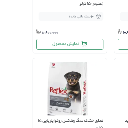
(عقیم) 15 کیلو
10 بسته باقی مانده
10,900,000
10
نمایش محصول
د
غذای خشک سگ رفلکس روتوایلر پاپی 15