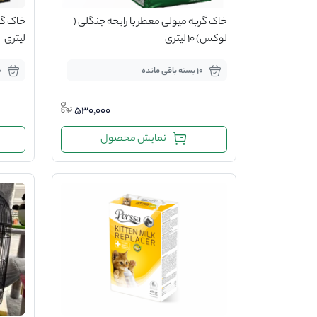
خاک گربه میولی معطر با رایحه جنگلی (
لوکس) 10 لیتری
لیتری
10 بسته باقی مانده
10 ب
530,000
نمایش محصول