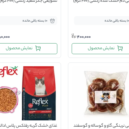
دم خشک شده رکسی (200 گرم)
تشویقی جگر سفید رکسی (200 گرم)
سته باقی مانده
10 بسته باقی مانده
0,000
400,000
نمایش محصول
نمایش محصول
 نرینگی گاو و گوساله و گوسفند
غذای خشک گربه رفلکس پلاس ادال