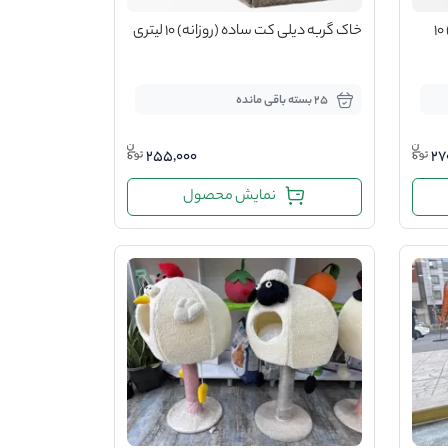
خاک گربه دیلی کت کربن دار (روزانه) 10
خاک گربه دیلی کت ساده (روزانه) 10 لیتری
25 بسته باقی مانده
255,000
27
نمایش محصول