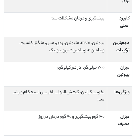
برای
کاربرد
پیشگیری و درمان مشکلات سم
اصلی
مهم‌ترین
بیوتین، msm، متیونین، روی، مس، منگنز، کلسیم،
ترکیبات
ویتامین c، ویتامین e، پروبیوتیک
میزان
۷۰۰ میلی‌گرم در هر کیلوگرم
بیوتین
ویژگی‌ها
تقویت کراتین، کاهش التهاب، افزایش استحکام و رشد
سم
میزان
۳۰ گرم پیشگیری و ۶۰ گرم درمان در روز
مصرف