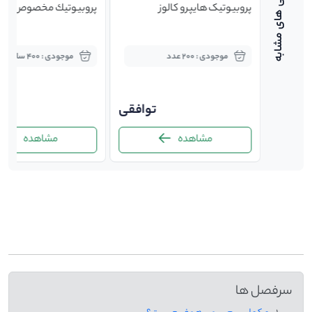
صوص سگ
پروبیوتیک هایپرو کالوز
پروبيوتيك مخصوص پرند
موجودی : 200 عدد
موجودی : 400 ساشه
85,0
توافقی
00
مشاهده
مشاهده
-
سرفصل ها