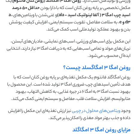
ورزشی و تولیدمثل اسب دارد.
روغن امگا
۳
امگاگلد (روغن کتان فانتوم)
یک
مکمل تخصصی بر پایه روغن کتان است که با دارا بودن
حداقل
۵۰
درصد
اسید چرب امگا
۳
(
آلفا لینولنیک اسید
- ala)
و غنی‌شدن با ویتامین‌های
،
a
d3
و
e
، به سلامت مفاصل، تقویت سیستم ایمنی، افزایش کیفیت پوشش
بدن و بهبود عملکرد تولیدمثلی اسب کمک می‌کند.
این مکمل برای اسب‌های ورزشی، اسب‌های نمایشی، مادیان‌های آبستن،
نریان‌های مولد و تمامی اسب‌هایی که به دریافت امگا ۳ نیاز دارند، انتخابی
ایده‌آل محسوب می‌شود.
روغن امگا ۳ امگاگسلد چیست؟
روغن امگاگلد فانتوم یک مکمل تغذیه‌ای بر پایه روغن کتان است که با
هدف تأمین اسیدهای چرب ضروری امگا ۳ تولید شده است. این محصول با
بهبود نسبت امگا ۳ به امگا ۶ در جیره غذایی، به کاهش التهاب، بهبود
متابولیسم، افزایش سلامت قلب، مفاصل و سیستم ایمنی کمک می‌کند.
وجود
ویتامین‌های محلول در چربی
نیز ارزش تغذیه‌ای این مکمل را افزایش
داده و جذب بهتر مواد مغذی را امکان‌پذیر می‌کند.
مزایای روغن امگا ۳ امگاگلد