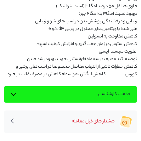
حاوی حداقل 50 درصد امگا 3 (اسید لینولنیک)                                                                                    
بهبود نسبت امگا3 به امگا 6 جیره                                                                                                                          
زیبایی و درخشندگی پوشش بدن در اسب های شو و زیبایی                                            
غنی شده با ویتامین های محلول در چربی a، d3 و e                                                                          
توصیه اکید مصرف درسه ماه آخرآبستنی جهت بهبود رشد جنین                            
کاهش خطرات ناشی از التهاب مفاصل مخصوصا در اسب های پرشی و 
کورس                               کاهش لنگش به واسطه کاهش در مصرف غلات در جیره
خدمات کارشناسی
هشدار های قبل معامله