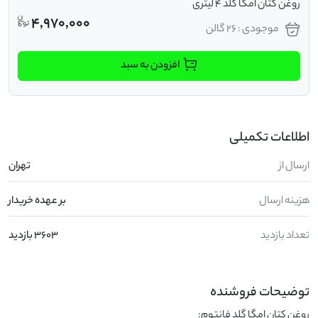
روغن کتان امگا گلد 4 لیتری
4,970,000
موجودی : 26 گالن
افزودن به سبد
اطلاعات تکمیلی
ارسال از
تهران
هزینه ارسال
بر عهده خریدار
تعداد بازدید
3603 بازدید
توضیحات فروشنده
روغن کتان امگا گلد فانتوم:                                                                                                                                            