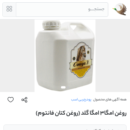
جستجــــو
همه آگهی های محصول
پودرچربی اسب
روغن امگا3 امگا گلد (روغن کتان فانتوم)