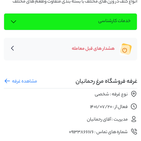
انواع کتف در وزن های مختلف با بسته بندی متفاوت وطعم های مختلف
خدمات کارشناسی
هشدار های قبل معامله
غرفه فروشگاه مرغ رحمانیان
مشاهده غرفه
نوع غرفه : شخصی
فعال از : 1401/07/20
مدیریت : آقای رحمانیان
شماره های تماس : 09133866176