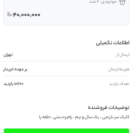
موجودی : 2 عدد
40,000,000
اطلاعات تکمیلی
ارسال از
تهران
هزینه ارسال
بر عهده خریدار
تعداد بازدید
10660 بازدید
توضیحات فروشنده
کایک سر نارنجی ،  یک سال و نیم  ، رام و دستی ، حلقه پا