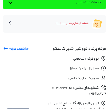
خدمات کارشناسی
هشدار های قبل معامله
غرفه پرنده فروشی شهر کاسکو
مشاهده غرفه
نوع غرفه : شخصی
فعال از : 1401/07/17
مدیریت : داوود حاتمی
شماره های تماس : 09129595405-
02166188712
تهران، اتوبان آزادگان، خلیج فارس ،بازار