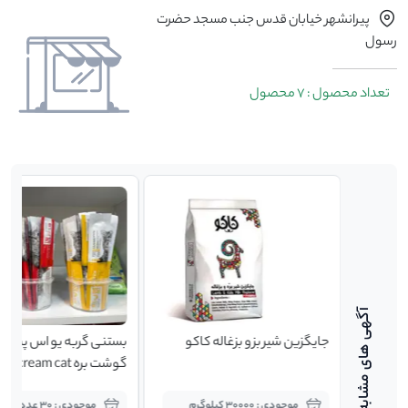
پیرانشهر خیابان قدس جنب مسجد حضرت
رسول
تعداد محصول : 7 محصول
جایگزین شیر بز و بزغاله کاکو
بستنی گربه یو اس پت با
گوشت بره us pet cream cat
موجودی : 30000 کیلوگرم
موجودی : 30 عدد