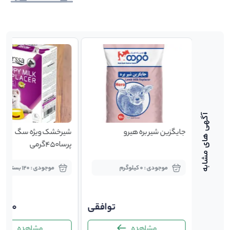
جایگزین شیر بره هیرو
شیرخشک ویژه سگ
پرسا450گرمی
موجودی : 0 کیلوگرم
موجودی : 120 بسته
89,0
توافقی
,000
مشاهده
مشاهده