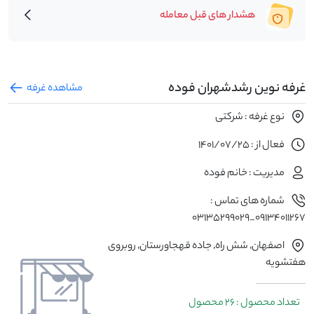
هشدار های قبل معامله
غرفه نوین رشدشهران فوده
مشاهده غرفه
نوع غرفه : شرکتی
فعال از : 1401/07/25
مدیریت : خانم فوده
شماره های تماس :
09134011267_03135299029
اصفهان٬ شش راه٬ جاده قهجاورستان٬ روبروی
هفتشویه
تعداد محصول : 26 محصول