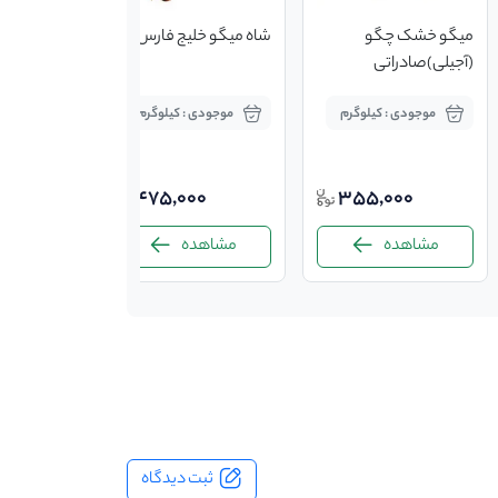
میگو خشک چگو
شاه میگو خلیج فارس
(آجیلی)صادراتی
موجودی : کیلوگرم
موجودی : کیلوگرم
475,000
355,000
مشاهده
مشاهده
ثبت دیدگاه