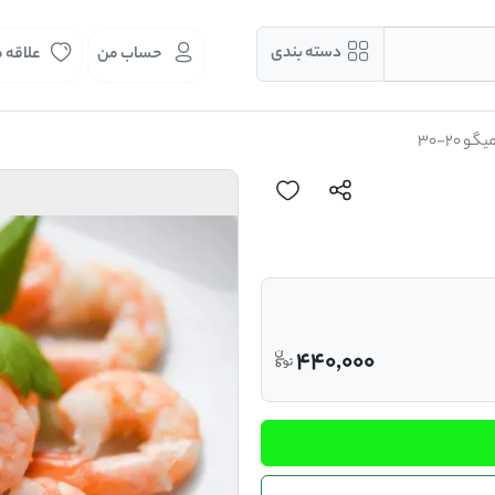
دسته بندی
حساب من
علاقه 
یگو 20-30
440,000