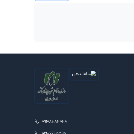
09108484048
021-66910590