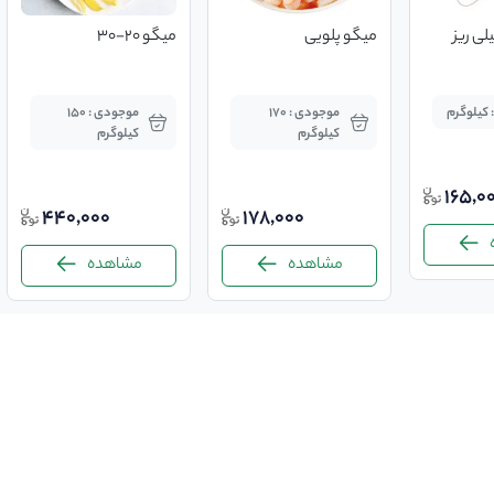
لی ریز
میگو پلویی
میگو 20-30
 کیلوگرم
موجودی : 170
موجودی : 150
کیلوگرم
کیلوگرم
165,0
440,000
178,000
مشاهده
مشاهده