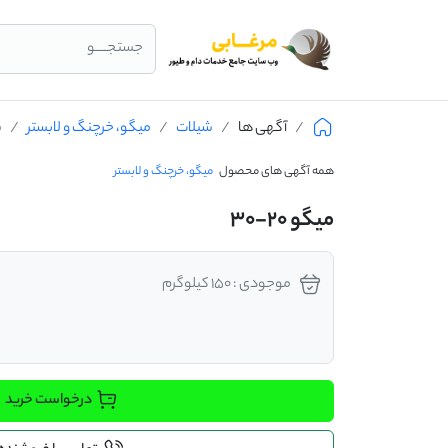
جستجــــو
آگهی ها
شیلات
میگو، خرچنگ و لابستر
م
همه آگهی های محصول
میگو، خرچنگ و لابستر
میگو 20-30
موجودی : 150 کیلوگرم
درخواست خرید