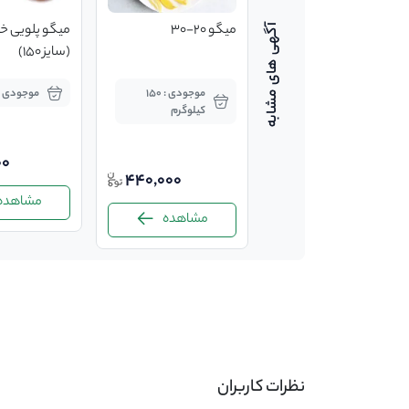
سیست خشک آرتمیا گرید
میگو 20-30
میگو پلویی خی
1 (425 گرمی)
(سایز 150)
موجودی : بسته
موجودی : 150
موجودی :
کیلوگرم
00
660,000
440,000
مشاهده
مشاهده
مشاهده
-
نظرات کاربران