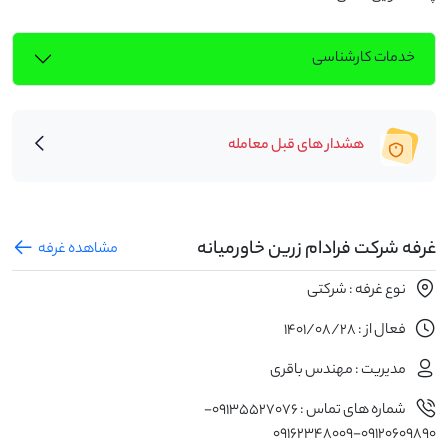
خدمات کارشناسی
هشدار های قبل معامله
غرفه شرکت فرادام زرین خاورمیانه
مشاهده غرفه
نوع غرفه : شرکتی
فعال از : 1401/08/28
مدیریت : مهندس باقری
شماره های تماس : 09135527076-
09120609890-09162348009