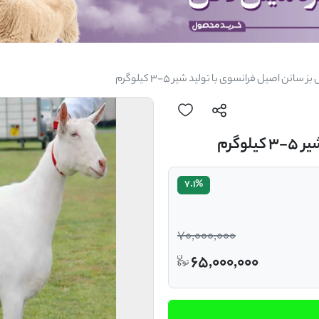
 سانن اصیل فرانسوی با تولید شیر 5-3 کیلوگرم
گرم
7.1%
70,000,000
65,000,000