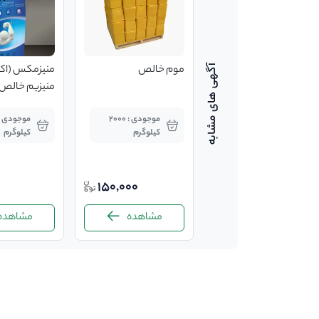
گوسفند نژاد خالص و
موم خالص
منیزمکس (اک
اصلاح شده شال با
منیزیم خالص
بهترین قیمت
موجودی : 1000 عدد
موجودی : 2000
کیلوگرم
کیلوگرم
توافقی
150,000
مشاهده
مشاهده
مشاهده
-