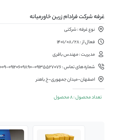
غرفه شرکت فرادام زرین خاورمیانه
نوع غرفه : شرکتی
فعال از : 1401/08/28
مدیریت : مهندس باقری
شماره های تماس : 09135527076-09120609890-09162348009
اصفهان-میدان جمهوری-خ باهنر
تعداد محصول : 8 محصول