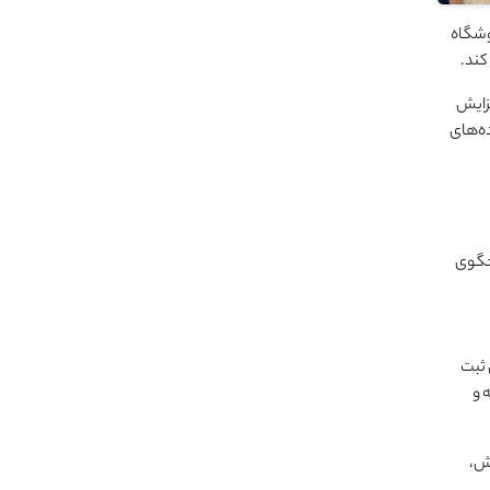
وشگاه
کند.
فزایش
ده‌های
سخگوی
 ثبت
 و
وش،