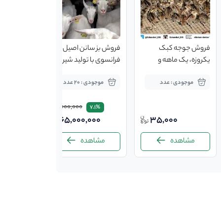
فروش جوجه کبک
فروش بز سانن اصیل
یکروزه، یک ماهه و
فرانسوی با تولید شیر 5-
دوماهه
3 کیلوگرم
موجودی : عدد
موجودی : 20 عدد
70,000,000
7.1%
65,000,000
35,000
مشاهده
مشاهده