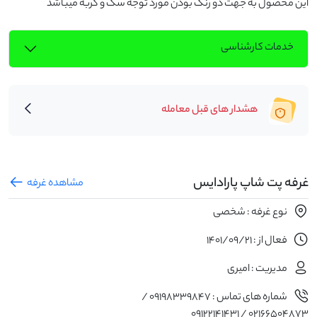
این محصول به جهت دو رنگ بودن مورد توجه سگ و گربه میباشد
خدمات کارشناسی
هشدار های قبل معامله
غرفه پت شاپ پارادایس
مشاهده غرفه
نوع غرفه : شخصی
فعال از : 1401/09/21
مدیریت : امیری
شماره های تماس : 09198339847 /
02166504873 / 09122141431