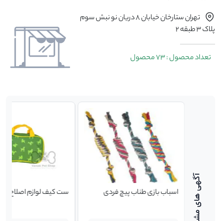
تهران ستارخان خیابان 8 دریان نو نبش سوم
پلاک 3 طبقه 2
تعداد محصول : 73 محصول
 دو رنگ
اسباب بازی طناب پیچ فردی
ست کیف لوازم اصلاح سگ