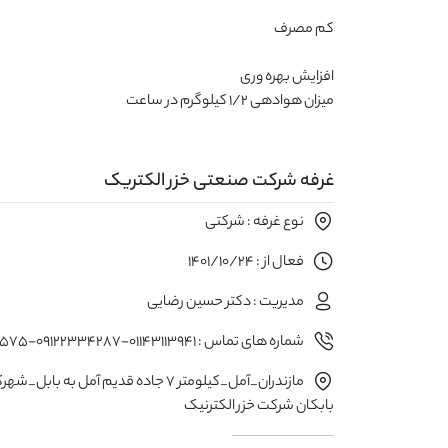
میزان هوادهی 1/2 کیلوگرم در ساعت
غرفه شرکت صنعتی خزر الکتریک
نوع غرفه : شرکتی
فعال از : 1401/10/24
مدیریت : دکتر حسین رضایی
شماره های تماس : 01143113941-09122334287-09371077575
مازندران_آمل_کیلومتر 7 جاده قدیم آمل به با
بابکان شرکت خزر الکترنیک