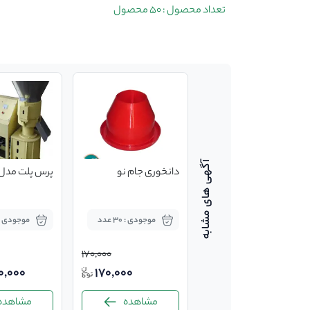
تعداد محصول : 50 محصول
اسیاب میکسر بالابر
دانخوری جام نو
پرس پلت مدل hze 180
دامداری و مرغ داری
موجودی : 14 عدد
موجودی : 30 عدد
موجودی : 3 عد
170,000
0,000
170,000
40,000,000
مشاهده
مشاهده
مشاهده