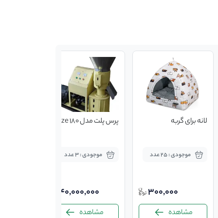
لانه برای گربه
پرس پلت مدل khze 180
دام زنده گ
هلشتاین
موجودی : 25 عدد
موجودی : 3 عدد
موجودی : 1 
40,000,000
300,000
مشاهده
مشاهده
مشاه