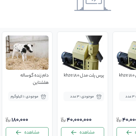
k
پرس پلت مدل khze 180
دام زنده گوساله
هلشتاین
د
موجودی : 3 عدد
موجودی : 1 کیلوگرم
180,000
40,000,000
40,00
مشاهده
مشاهده