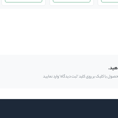
هید.
ل با کلیک بر روی کلید 'ثبت دیدگاه' وارد نمایید