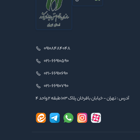
09108484048
021-66910590
021-66910690
021-66910790
آدرس : تهران - خیابان باقرخان پلاک ۱۰۳ طبقه ۲ واحد ۴