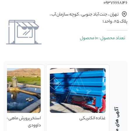
09376668146
تهران ، جنت آباد جنوبی ، کوچه سازمان آب ،
پلاک 25 ، واحد 1
تعداد محصول : 10 محصول
رفی تکفاز
غذاده الکتریکی
استخر پرورش ماهی قزل 
ر استریم
داوودی