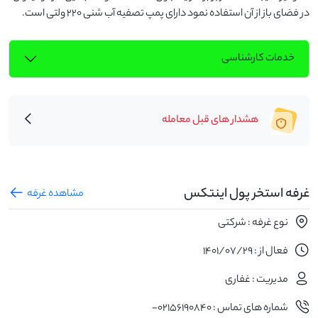
در فضای باز از آن استفاده نمود دارای پمپ تصفیه آب شنی 220 ولتی است.
خدمات کارشناسی
هشدار های قبل معامله
غرفه استخر پول اینتکس
مشاهده غرفه
نوع غرفه : شرکتی
فعال از : 1401/07/29
مدیریت : غفاری
شماره های تماس : 02156190840-