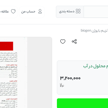
دسته بندی
حساب من
علاقه 
یم بایوژن biogen
یلویی با دوز 100 گرم .هم محلول در آب
3,200,000