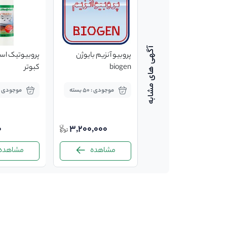
پروبیو آنزیم بایوژن
پروبیوتیک استا
biogen
کبوتر
موجودی : 50 بسته
موجودی : 5 عد
0
3,200,000
مشاهده
مشاهده
-