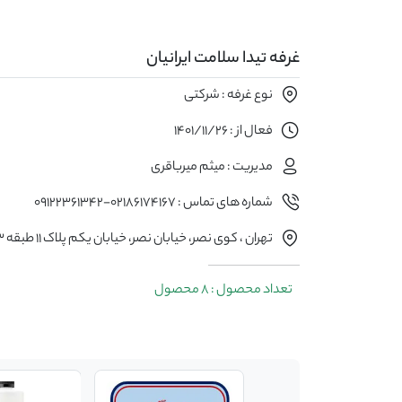
غرفه تیدا سلامت ایرانیان
نوع غرفه : شرکتی
فعال از : 1401/11/26
مدیریت : میثم میرباقری
شماره های تماس : 02186174167-09122361342
تهران ، کوی نصر، خیابان نصر، خیابان یکم پلاک ۱۱ طبقه ۳ واحد 5
تعداد محصول : 8 محصول