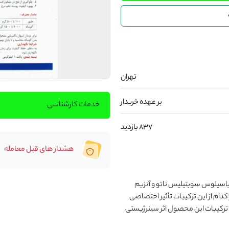
تهران
بر عهده خریدار
خدمات کارشناسی
837 بازدید
هشدار های قبل معامله
پروبیوآنزیم بایوژن biogen محصولی متشکل از پروبیوتیک باسیلوس سوبتیلیس ناتو و آنزیم 
های گوارشی آلفا آمیلاز، بتا آمیلاز، سلولاز و پروتئاز است که هر کدام از این ترکیبات تأثیر اختصاصی 
خود را در حیوان مصرف کننده دارد و جدا از تأثیرات اختصاصی، ترکیبات این محصول اثر سینرژیستی 