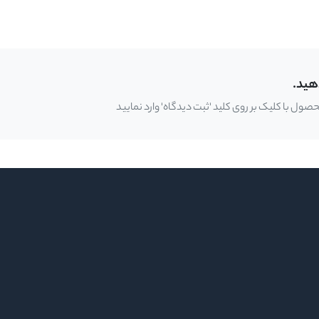
هید.
ل با کلیک بر روی کلید 'ثبت دیدگاه' وارد نمایید