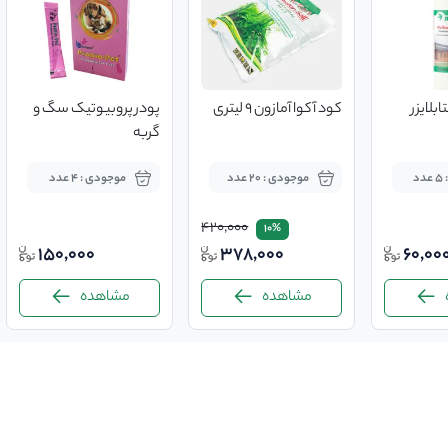
بلایزر
کود آکوا آمازون ۹ لیتری
پودر پروبیوتیک سگ و
گربه
د
موجودی : 20 عدد
موجودی : 4 عدد
420,000
10%
150,000
378,000
60,00
مشاهده
مشاهده