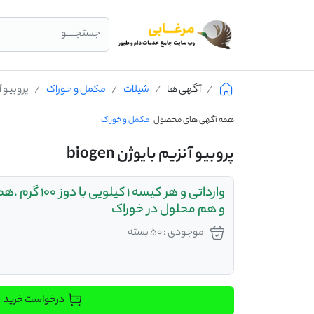
جستجــــو
آگهی ها
شیلات
مکمل و خوراک
پروبیو آنز
همه آگهی های محصول
مکمل و خوراک
پروبیو آنزیم بایوژن biogen
وارداتی و هر کیسه 1 ک
و هم محلول در خوراک
موجودی : 50 بسته
درخواست خرید