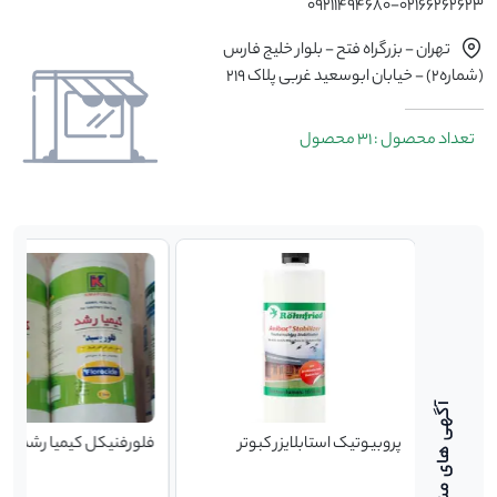
02166262623-09211494680
تهران - بزرگراه فتح - بلوار خلیج فارس
(شماره2) - خیابان ابوسعید غربی پلاک 219
تعداد محصول : 31 محصول
پروبیوتیک استابلایزر کبوتر
فلورفنیکل کیمیا رشد