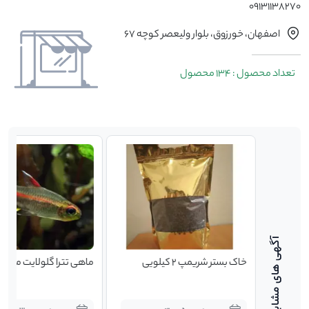
09131138270
اصفهان، خورزوق، بلوار ولیعصر کوچه 67
تعداد محصول : 134 محصول
ماروس
خاک بستر شریمپ 2 کیلویی
ماهی تترا گلولایت مشک