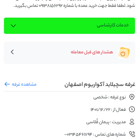
شود.لطفا فقط جهت خرید عمده با شماره 09138156292 تماس بگیرید.
خدمات کارشناسی
هشدار های قبل معامله
غرفه سچیلاید آکواریوم اصفهان
مشاهده غرفه
نوع غرفه : شخصی
فعال از : 1401/12/22
مدیریت : پیمان قُلاسی
شماره های تماس : 03145461794-