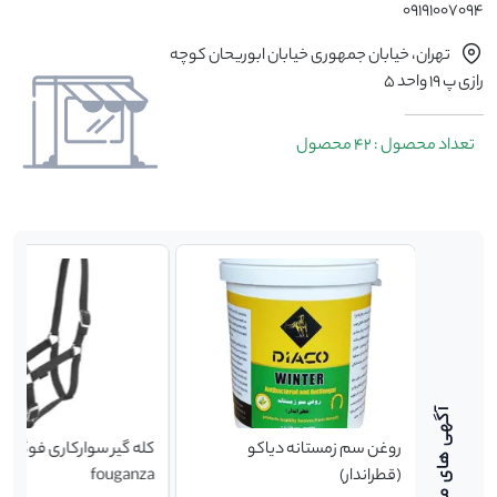
09191007094
تهران، خیابان جمهوری خیابان ابوریحان کوچه
رازی پ ۱۹ واحد ۵
تعداد محصول : 42 محصول
 فوگانزا
روغن سم زمستانه دیاکو
کله‌ گیر سوارکاری فوگانزا
(قطراندار)
fouganza