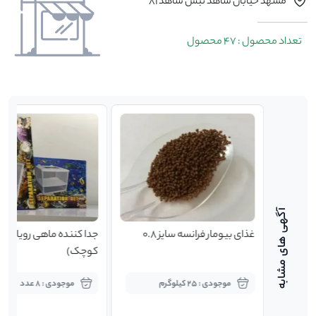
مشهد خیابان شاهد نبش شاهد 81
تعداد محصول : 47 محصول
غذای بیومار فرانسه سایز 0.8
جدا کننده ماهی رویال(سا
کوچک)
موجودی : 25 کیلوگرم
موجودی : 8 عدد