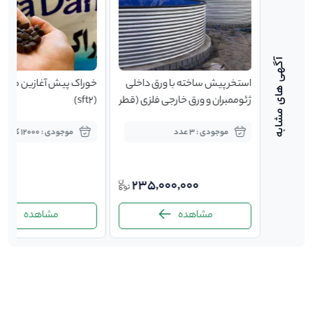
رفی تکفاز
استخر پیش ساخته با ورق داخلی
خوراک پیش آغازین ماهی 
ر استریم
ژئوممبران و ورق خارجی فلزی (قطر
(sft2)
11 متر)
موجودی : 3 عدد
موجودی : 12000 کیلوگرم
4,500,00
200
235,000,000
4,45
مشاهده
مشاهده
-