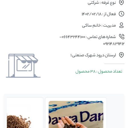
نوع غرفه : شرکتی
فعال از : 1402/02/18
مدیریت : خانم ساکی
شماره های تماس : 06643244100-
09214829412
لرستان درود شهرک صنعتی 1
تعداد محصول : 38 محصول