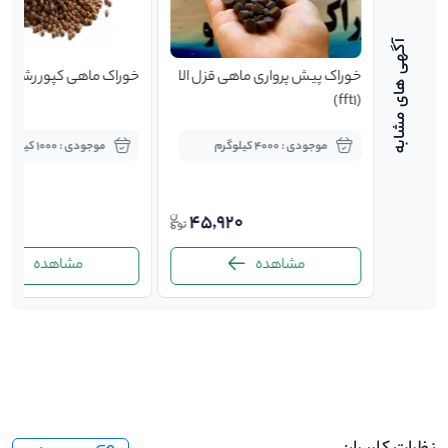
gft)
خوراک پیش پرواری ماهی قزل الا
خوراک ماهی کپور رشد ی
(fft1)
موجودی : 4000 کیلوگرم
موجودی : 1000 کیلوگرم
900
45,920
40,0
مشاهده
مشاهده
-