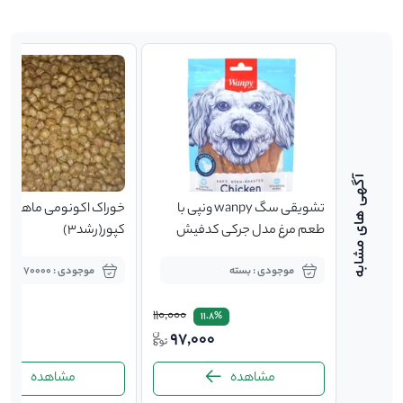
formula 
تشویقی سگ wanpy ونپی با
خوراک اکونومی ماهی
طعم مرغ مدل جرکی کدفیش
کپور(رشد3)
موجودی : بسته
موجودی : 70000 کیلوگرم
110,000
11.8%
000
97,000
1,05
مشاهده
مشاهده