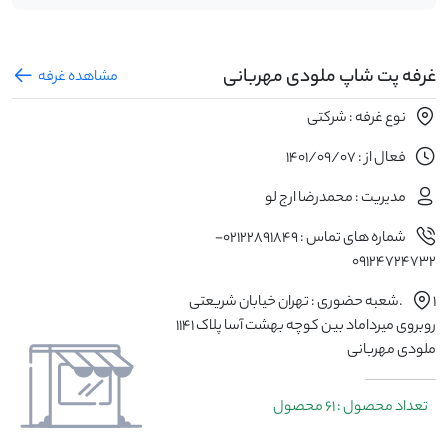
غرفه پت شاپ ملودی مهربانی
مشاهده غرفه
نوع غرفه : شرکتی
فعال از : 1401/09/07
مدیریت : محمدرضا ارج لو
شماره های تماس : 02122891849-
09124724732
۱.شعبه حضوری : تهران خیابان شریعتی
روبروی میرداماد بین کوچه بهشت آسا پلاک ۱۱۴۱
ملودی مهربانی
تعداد محصول : 61 محصول