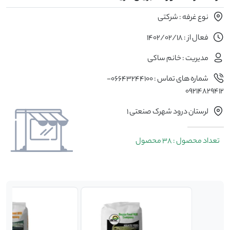
نوع غرفه : شرکتی
فعال از : 1402/02/18
مدیریت : خانم ساکی
شماره های تماس : 06643244100-
09214829412
لرستان درود شهرک صنعتی 1
تعداد محصول : 38 محصول