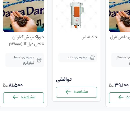
 ماهی قزل
جت فیلتر
خوراک پیش آغازین
ماهی قزل آلا(sft000)
موجودی : 20000
موجودی : عدد
موجودی : 6000
کیلوگرم
توافقی
81,500
39,10
مشاهده
مشاهده