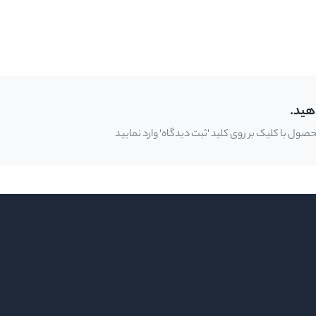
هید.
ل با کلیک بر روی کلید 'ثبت دیدگاه' وارد نمایید