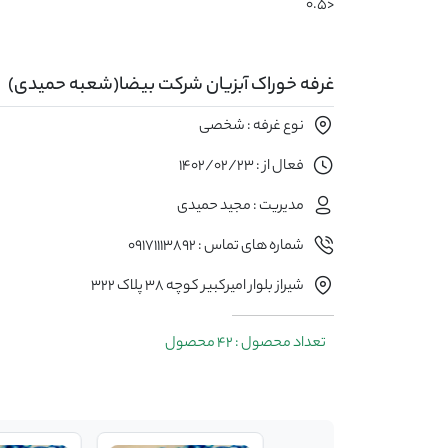
<0.5
غرفه خوراک آبزیان شرکت بیضا(شعبه حمیدی)
نوع غرفه : شخصی
فعال از : 1402/02/23
مدیریت : مجید حمیدی
شماره های تماس : 09171113892
شیراز بلوار امیرکبیر کوچه 38 پلاک 322
تعداد محصول : 42 محصول