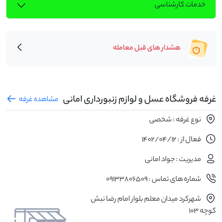
خدمات کارشناسی
هشدار های قبل معامله
غرفه فروشگاه عسل و لوازم زنبورداری امانی
مشاهده غرفه
نوع غرفه : شخصی
فعال از : 1402/04/12
مدیریت : جواد امانی
شماره های تماس : 09133806509
شهرکرد میدان معلم بلوار امام رضا نبش
کوچه 103