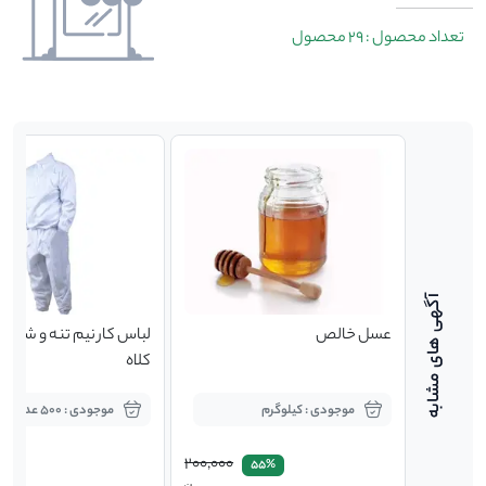
تعداد محصول : 29 محصول
عسل خالص
لباس کار نیم تنه و شلوار 
کلاه
موجودی : کیلوگرم
موجودی : 500 عدد
200,000
55%