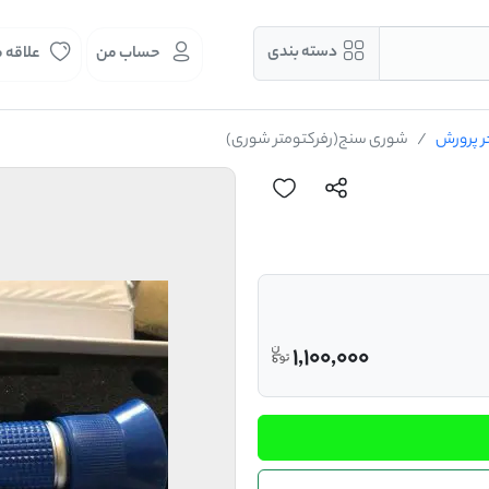
دسته بندی
حساب من
علاقه 
ر پرورش
شوری سنج(رفرکتومتر شوری)
1,100,000