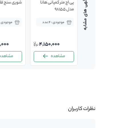
ph متر az تایوان
پی اچ متر کمپانی هانا
شوری سنج قلمی
مدل 98155
موجودی : 3 عدد
موجودی : 4 عدد
موجودی : 5 عد
,000
4,150,000
3,700,000
مشاهده
مشاهده
مشاهده
-
نظرات کاربران