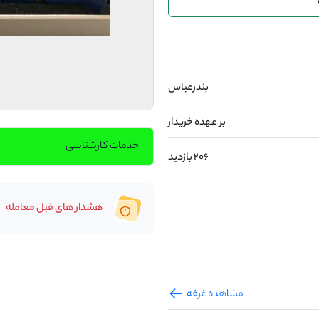
بندرعباس
بر عهده خریدار
خدمات کارشناسی
206 بازدید
هشدار های قبل معامله
مشاهده غرفه