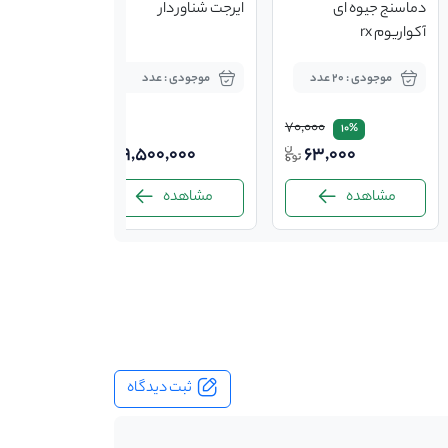
دماسنج جیوه ای
ایرجت شناور دار
سبد تراف کا
آکواریوم rx
موجودی : 20 عدد
موجودی : عدد
موجود
70,000
10%
9,500,000
63,000
مشاهده
مشاهده
مشاه
ثبت دیدگاه