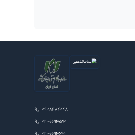
09108484048
021-66910590
021-66910690