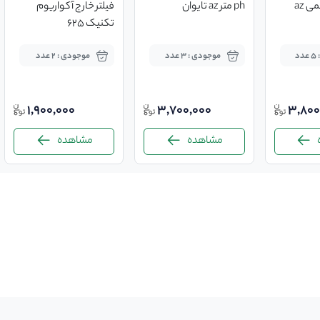
 az
ph متر az تایوان
فیلتر خارج آکواریوم
تکنیک ۶۲۵
د
موجودی : 3 عدد
موجودی : 2 عدد
1,900,000
3,700,000
3,800
مشاهده
مشاهده