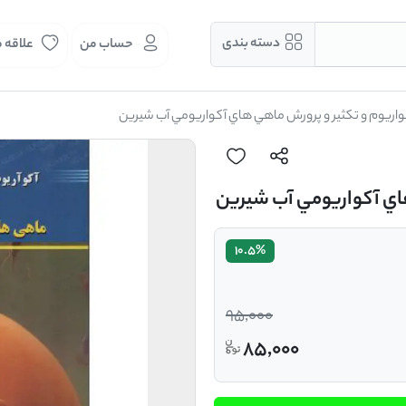
دسته بندی
حساب من
علاقه 
واريوم و تکثير و پرورش ماهي هاي آکواريومي آب شيرين
هاي آکواريومي آب شيرين
10.5%
95,000
85,000