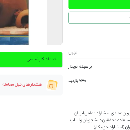
تهران
خدمات کارشناسی
بر عهده خریدار
730 بازدید
هشدار های قبل معامله
کتاب آکواريوم و تکثير و پرورش ماهي هاي آکواريومي آب شيرين عمادی انتشارات : علمی آبزیان 
سال چاپ : 1394 جلد : شومیز قطع : وزیری 360 صفحه مورد استفاده محققین دانشجویان و اساتید 
ن (انتشارات دی نگار)