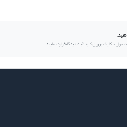
هید.
ل با کلیک بر روی کلید 'ثبت دیدگاه' وارد نمایید