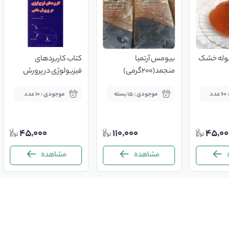
وله خشک
بیومس آرتمیا
کتاب کاربردهای
منجمد(۲۰۰گرمی)
فیزیولوژی در پرورش
ماهی
د
موجودی : 15 بسته
موجودی : 10 عدد
45,000
110,000
45,00
مشاهده
مشاهده