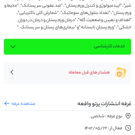
شیر"، "اپیدمیولوژی و کنترل ورم پستان"، "ضد عفونی سر پستانک"، "محیط و 
ورم پستان"، "تعداد سلول‌های سوماتیک"، "شمارش کلی باکتریایی"، 
"اهداف و تعیین وضععیت گله"، "درمان ورم پستان و درمان در دوران 
خشکی"، "ورم پستان تابستانه "و "بیماری‌های پستان و سر پستانک ."
خدمات کارشناسی
هشدار های قبل معامله
غرفه انتشارات پرتو واقعه
مشاهده غرفه
نوع غرفه : شخصی
فعال از : 1402/05/22