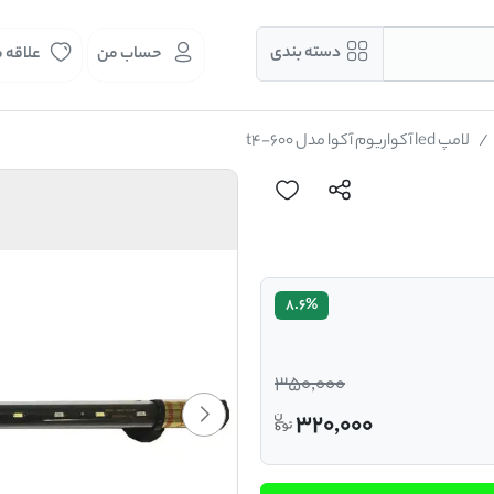
دسته بندی
حساب من
علاقه 
لامپ led آکواریوم آکوا مدل t4-600
8.6%
350,000
320,000