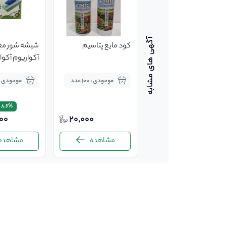
لامپ led آکواریوم آکوا
کود مایع پتاسیم
شیشه شور مغ
مدل t4-600
20
موجودی : 25 عدد
موجودی : 100 عدد
موجودی : 15 عد
350,000
8.6%
8.6%
00
20,000
320,000
مشاهده
مشاهده
مشاهده
-