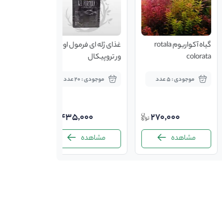
گیاه آکواریوم rotala
غذای ژله ای فرمول اومنی
colorata
ور تروپیکال
موجودی : 5 عدد
موجودی : 20 عدد
435,000
270,000
مشاهده
مشاهده