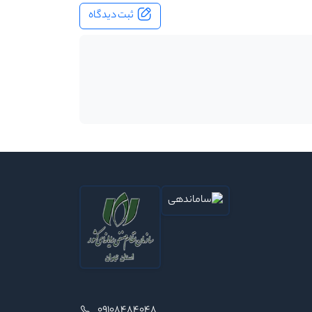
ثبت دیدگاه
09108484048