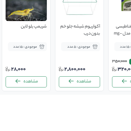
ناطیسی
آکواریوم شیشه جلو خم
شریمپ یلو لاین
آکواریوم آکوا مدل mg-
بدون درب
د
موجودی : 5 عدد
موجودی : 15 عدد
350,000
28,000
2,800,000
320,0
مشاهده
مشاهده