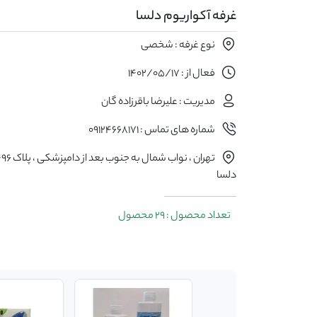
غرفه آکواریوم دلسا
نوع غرفه : شخصی
فعال از : 1402/05/17
مدیریت : علیرضا باقرزاده گان
شماره های تماس : 09124668171
دلسا
تعداد محصول : 29 محصول