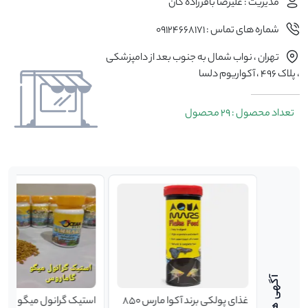
مدیریت : علیرضا باقرزاده گان
شماره های تماس : 09124668171
تهران ، نواب شمال به جنوب بعد از دامپزشکی
، پلاک ۴۹۶ ، آکواریوم دلسا
تعداد محصول : 29 محصول
غذای پولکی برند آکوا مارس ۸۵۰
استیک گرانول میگو گام