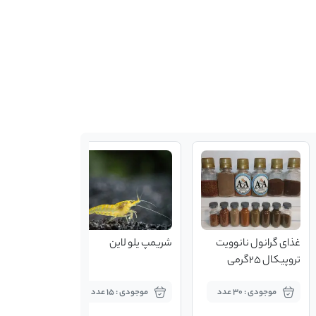
غذای گرانول نانوویت
شریمپ یلو لاین
محلول مولت
تروپیکال 25گرمی
آکواریوم آ
100 میلی لیتر
موجودی : 30 عدد
موجودی : 15 عدد
موجودی : 