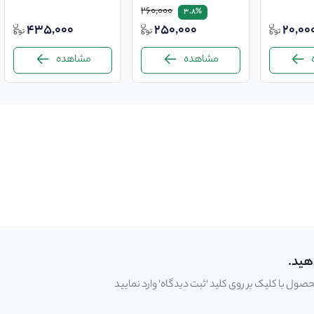
260,000
3.8%
435,000
250,000
20,00
مشاهده
مشاهده
هید.
ل با کلیک بر روی کلید 'ثبت دیدگاه' وارد نمایید