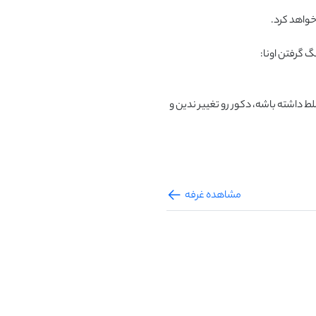
برانگیختن حس قلمرو طلبی(اجازه بدین کامل به قلمروش تسلط داشته باشه، دکور رو تغییر ندین و 
مشاهده غرفه