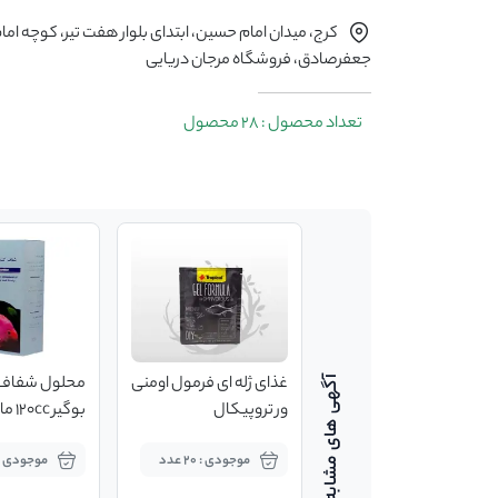
کرج، میدان امام حسین، ابتدای بلوار هفت تیر، کوچه اما
جعفرصادق، فروشگاه مرجان دریایی
تعداد محصول : 28 محصول
غذای گرانول نانوویت
غذای ژله ای فرمول اومنی
محلول شفاف 
تروپیکال 25گرمی
ور تروپیکال
بوگیر 120cc ماهیران
موجودی : 30 عدد
موجودی : 20 عدد
موجودی : 8 عد