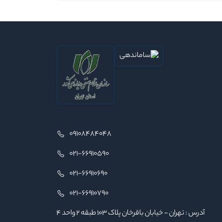
09108484048
021-66910590
021-66910690
021-66910790
آدرس : تهران - خیابان باقرخان پلاک ۱۰۳ طبقه ۲ واحد ۴