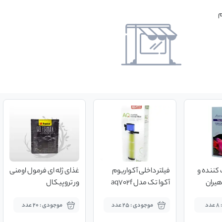
م
کننده و
فیلتر داخلی آکواریوم
غذای ژله ای فرمول اومنی
آکوا تک مدل aq702f
ور تروپیکال
د
موجودی : 25 عدد
موجودی : 20 عدد