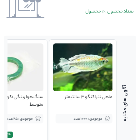
تعداد محصول : 10 محصول
ماهی تترا کنگو 3 سانتیمتر
سنگ هوا رینگی آکواریم 
متوسط
موجودی : 1000 عدد
موجودی : 25 عدد
18.2%