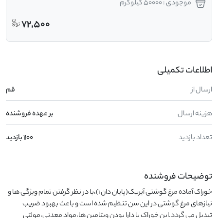
موجودی : 50000 کیلوگرم
72,500
اطلاعات تکمیلی
ارسال از
قم
هزینه ارسال
بر عهده فروشنده
تعداد بازدید
1100 بازدید
توضیحات فروشنده
خوراک آماده مرغ گوشتی آیریک(پایان دان 1)،با در نظر گرفتن تمام ویژگی ها و 
نیازهای مرغ گوشتی در این سن تنظیم شده است و باعث بهبود ضریب 
تبدیل می گردد.این خوراک با دارا بودن ویتامین ها،مواد معدنی،مولتی 