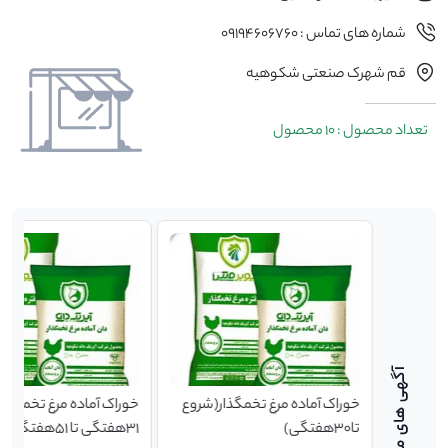
شماره های تماس : 09194606760
قم شهرک صنعتی شکوهیه
تعداد محصول : 10 محصول
پایان
خوراک آماده مرغ تخمگذار(شروع
خوراک آماده مرغ تخمگذار(
تا30هفتگی)
31هفتگی تا 51هفتگی)