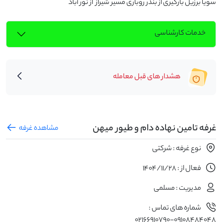
سویا برزیل بارگیری از بندر روباری مسیر شیراز  از نور آباد
خدمات کارشناسی
هشدار های قبل معامله
غرفه تامین نهاده دام و طیور میهن
مشاهده غرفه
نوع غرفه : شرکتی
فعال از : 1404/11/28
مدیریت : مسلمی
شماره های تماس :
۰۹۱۰۸۴۸۴۰۴۸-02166910790