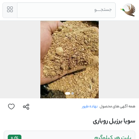
جستجــــو
همه آگهی های محصول
نهاده طیور
سویا برزیل روباری
بابت هر کیلوگرم
11.1%