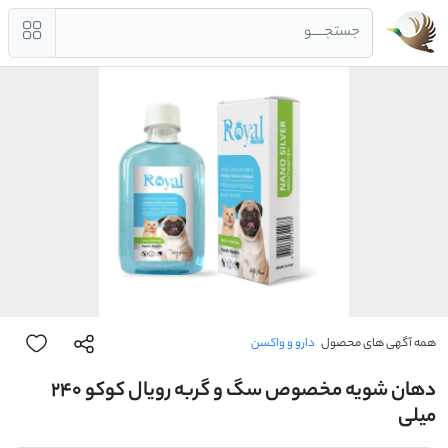
جستجــــو
همه آگهی های محصول
دارو و واکسن
دهان شویه مخصوص سگ و گربه رویال کوکو ۲4۰
میلی