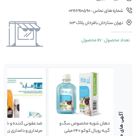
شماره های تماس : 02166910590
تهران ستارخان باقرخان پلاک 103
تعداد محصول : 117 محصول
تیشرت چاپدار سگ و گربه پک 3
دهان شویه مخصوص سگ و
گربه رویال کوکو ۲4۰ میلی
مرغداری و دامداری زربان 