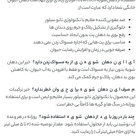
استفاده از دهان‌شویه royal coco مزایای زیادی برای بهداشت دهان حیوان
خانگی شما دارد که عبارت است از:
ضدعفونی‌کننده ملایم با تکنولوژی نانو سیلور
جلوگیری از تشکیل پلاک و جرم روی دندان ها
رفع بوی بد دهان پت بدون ایجاد حساسیت
مناسب برای پت هایی که اجازه مسواک زدن نمی دهند
صرفه جویی در زمان و افزایش رضایت حیوان
آ
ی
ا
ا
ی
ن
دهان
شو
ی
ه
ن
ی
از
به مسواک زدن دارد؟
خیر این دهان
شویه بدون نیاز به مسواک است و فقط با افزودن به آب حیوان، به کاهش
بوی بد دهان، پلاک و جرم کمک می کند.
م
صرف ا
ی
ن
دهان
شو
ی
ه
برا
ی
ح
ی
وان
خطر ندارد؟
خیر ترکیبات
این محصول با تکنولوژی نانو سیلور بسیار ملایم و ایمن است و برای استفاده
روزانه در سگ ها و گربه ها کاملاً بی خطر است.
چند بار در روز با
ی
د
از دهان
شو
ی
ه
استفاده شود؟
روزانه در هر وعده
آب‌ نوشیدنی باید از محلول استفاده شود. مقدار توصیه شده (۲ تا ۵ میلی لیتر
به ازای ۲۵۰ میلی‌لیتر آب) را رعایت کنید.