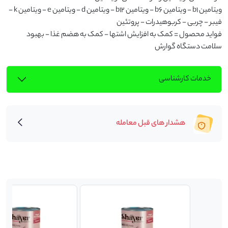
ویتامین b۱ - ویتامین b۶ - ویتامین b۱۲ - ویتامین d - ویتامین e - ویتامین k - 
فواید محصول = کمک به افزایش اشتها - کمک به هضم غذا - بهبود 
سلامت دستگاه گوارش
خدمات کارشناسی
هشدار های قبل معامله