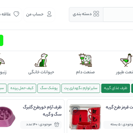
دسته بندی
حساب من
علاقه 
عت طیور
صنعت دام
حیوانات خانگی
زنبو
ظرف غذای گربه
سایر لوازم نگهداری پت
پوشک سگ
کیف حمل پرنده
سین
قرمز طرح گربه
ظرف آرام خورطرح گلبرگ
سگ و گربه
جودی : 5 بسته
موجودی : 140 عدد