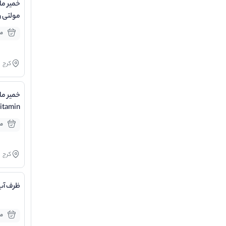
خمیر ما
مولتی و
100گرم بسته 2 عددی
مو
کرج
خمیر ما
گرم
مو
کرج
ظرف آب 
مو