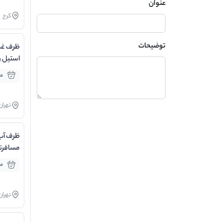
عنوان
کرج
توضیحات
ظرف غذ
استیل ر
قابل ان
مو
تهران
ظرف آب
مسافرت
موج
تهران