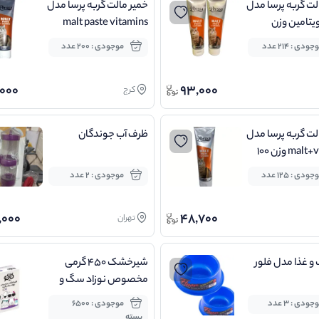
لت گربه پرسا مدل
خمیر مالت گربه پرسا مدل
یتامین وزن
malt paste vitamins
وزن 100 گرم
جودی : 214 عدد
موجودی : 200 عدد
000
93,000
کرج
لت گربه پرسا مدل
ظرف آب جوندگان
malt+vitamin وزن 100
جودی : 125 عدد
موجودی : 2 عدد
,000
48,700
تهران
و غذا مدل فلور
شیرخشک 450 گرمی
مخصوص نوزاد سگ و
گربه کاکو
جودی : 3 عدد
موجودی : 6500
بسته