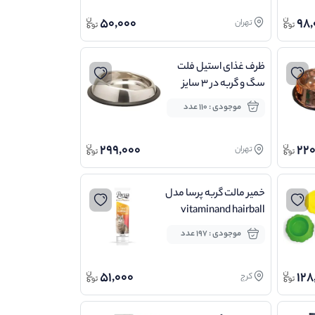
50,000
98,
تهران
ظرف غذای استیل فلت
سگ و گربه در 3 سایز
موجودی : 110 عدد
299,000
220
تهران
خمیر مالت گربه پرسا مدل
vitaminand hairball
وزن 100 گرم
موجودی : 197 عدد
51,000
128
کرج