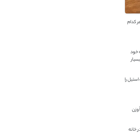
ر کدام
ه خود
سیار
ستیل را
 وزن
ر خانه