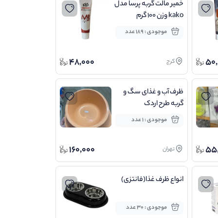
خمیر مالت گربه پرسا مدل
kako وزن 100 گرم
موجودی : 189 عدد
48,000
50,
کرج
ظرف آب و غذای سگ و
گربه طرح اردک
موجودی : 1 عدد
160,000
55
تهران
انواع ظرف غذا(فانتزی)
موجودی : 30 عدد