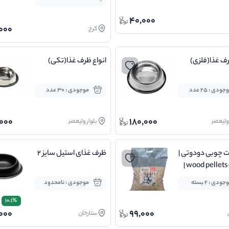
40,000
,000
کرج
رف غذا(فلزی)
انواع ظرف غذا(تکی)
جودی : 25 عدد
موجودی : 30 عدد
000
180,000
 ولیعصر
بلوار ولیعصر
ت چوبی دودوتی |
ظرف غذای استیل سایز 2
wood pellets dudoti |
 | 5 کیلوگرم
جودی : 2 بسته
موجودی : نامحدود
10.1%
000
99,000
ستارخان