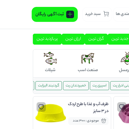
مندی ها
سبد خرید
ثبت آگهی
رایگان
جدید ترین
گران ترین
ارزان ترین
پر بازدید ترین
رعسل
صنعت اسب
شیلات
ی ادرار پت
اسپری پت
خمیردندان پت
گردنبند الیزابت
لوازم بهداشتی پت
ظرف آب و غذا با طرح اردک
در 3 سایز
موجودی : 300 عدد