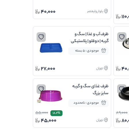
40,000
بلوار ولیعصر
110
ظرف آب و غذا | سگ و
گربه | دوقلو | پلاستیکی
موجودی : 5 بسته
27,000
40,
تهران
ظرف غذای سگ و گربه
سایز بزرگ
موجودی : نامحدود
55,000
89,000
18.2%
45,000
80,
تهران